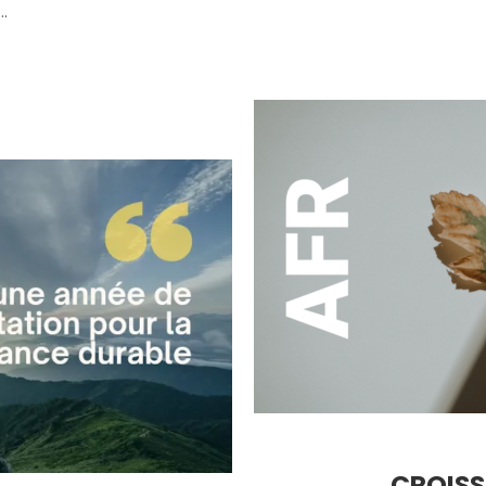
…
CROISS