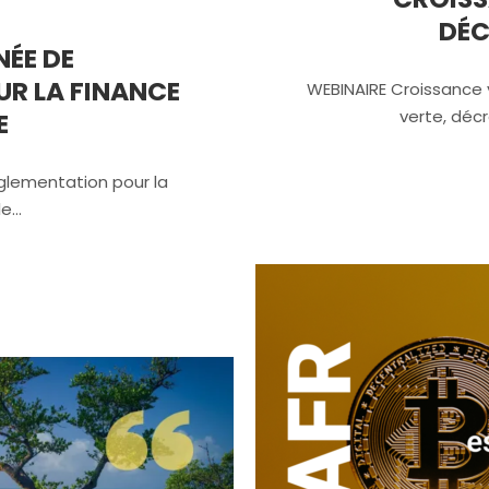
DÉC
NÉE DE
R LA FINANCE
WEBINAIRE Croissance 
verte, déc
E
glementation pour la
le…