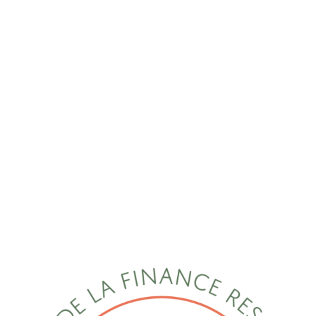
Site Web :
www.afresponsable.com
Hébergement :
Hébergeur : OVH, 2 rue Kellermann – 59100 Roubaix –
France
Site Web :
https://www.ovh.com/fr/
Développement du site :
Sarah LABBE
Adresse : 6 rue Christian Dewet, 75012 PARIS
Contact : 06 16 70 12 56