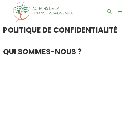
POLITIQUE DE CONFIDENTIALITÉ
QUI SOMMES-NOUS ?
Editeur du Site :
AFResponsable – Association Loi 1901 – SAS
Actions de la Finance Responsable – SASU
Responsable éditorial : AFResponsable
62 Boulevard Jean Jaurès, 92100 Boulogne-Billancourt
Email : contact@afresponsable.com