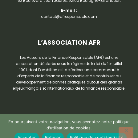
62 Boulevard Jean Jaurès, 92100 Boulogne-Billancourt
E-mail :
contact@afresponsable.com
L’ASSOCIATION AFR
Les Acteurs de la Finance Responsable (AFR) est une
association déclarée sous le régime de la loi du 1er juillet
1901, dont l’ambition est de fédérer une communauté
d’experts de la finance responsable et de contribuer au
développement de bonnes pratiques autour des grands
enjeux français et internationaux de la finance responsable.
En poursuivant votre navigation, vous acceptez notre politique
d'utilisation de cookies.
Accepter
Refuser
Politique de confidentialité