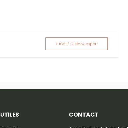
+ iCal / Outlook export
 UTILES
CONTACT