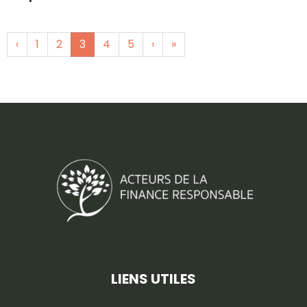
‹
1
2
3
4
5
›
»
LIENS UTILES