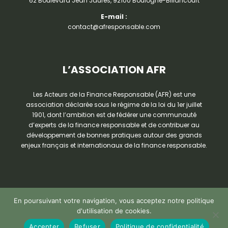
62 Boulevard Jean Jaurès, 92100 Boulogne-Billancourt
E-mail :
contact@afresponsable.com
L’ASSOCIATION AFR
Les Acteurs de la Finance Responsable (AFR) est une
association déclarée sous le régime de la loi du 1er juillet
1901, dont l’ambition est de fédérer une communauté
d’experts de la finance responsable et de contribuer au
développement de bonnes pratiques autour des grands
enjeux français et internationaux de la finance responsable.
En poursuivant votre navigation, vous acceptez notre politique
d'utilisation de cookies.
Accepter
Refuser
Politique de confidentialité
Copyright 2025 © AFR | Tous droits réservés.