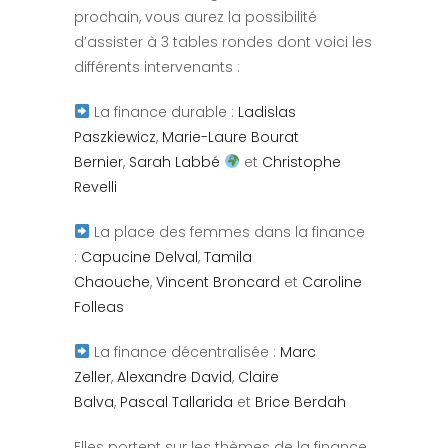
prochain, vous aurez la possibilité
d’assister à 3 tables rondes dont voici les
différents intervenants :
La finance durable :
Ladislas
Paszkiewicz
,
Marie-Laure Bourat
Bernier
,
Sarah Labbé
et
Christophe
Revelli
La place des femmes dans la finance
:
Capucine Delval
,
Tamila
Chaouche
,
Vincent Broncard
et
Caroline
Folleas
La finance décentralisée :
Marc
Zeller
,
Alexandre David
,
Claire
Balva
,
Pascal Tallarida
et
Brice Berdah
Elles portent sur les thèmes de la finance